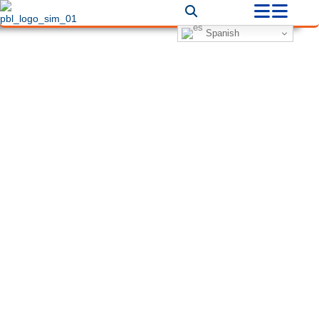
Spanish
Filters
Filters
Filtros
Ciudad
Categorías
Back
Buscar
There are no listings matching your search.
Reset Filters