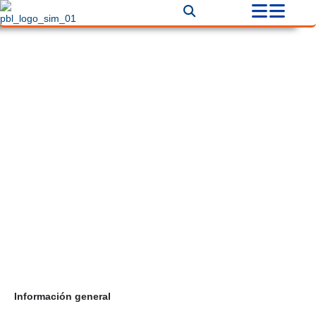
Aislamientos térmicos Bogotá
Correo
aispromedindustrialcolombia.eu@gmail.com
Teléfono
+57 3194148649
Información general