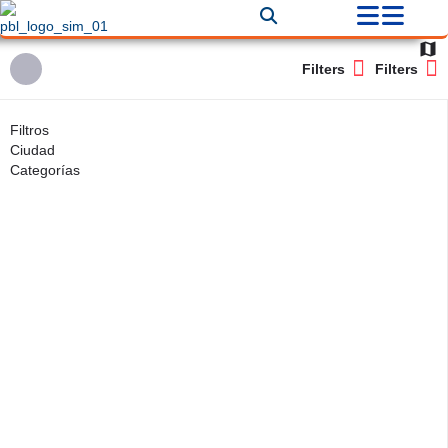
Filters
Filters
Filtros
Ciudad
Categorías
Back
Buscar
There are no listings matching your search.
Reset Filters