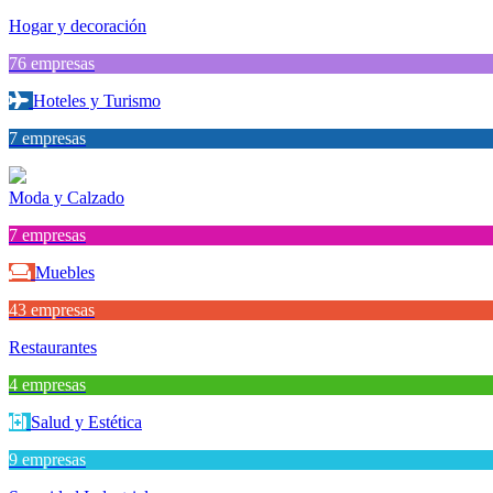
Hogar y decoración
76 empresas
Hoteles y Turismo
7 empresas
Moda y Calzado
7 empresas
Muebles
43 empresas
Restaurantes
4 empresas
Salud y Estética
9 empresas