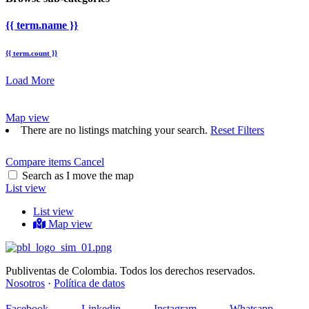
{{ term.name }}
{{ term.count }}
Load More
Map view
There are no listings matching your search.
Reset Filters
Compare items
Cancel
Search as I move the map
List view
List view
Map view
Publiventas de Colombia. Todos los derechos reservados.
Nosotros
·
Política de datos
Facebook
Linkedin
Instagram
Whatsapp