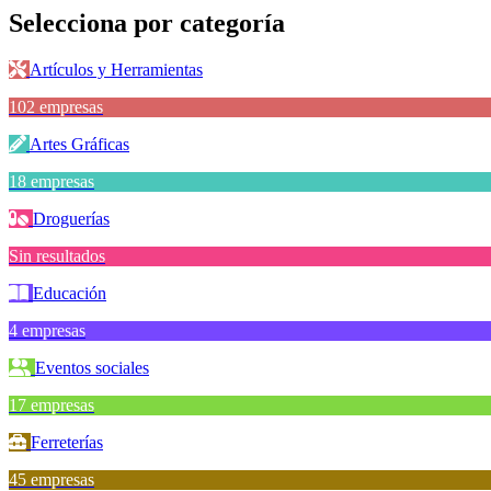
Selecciona por
categoría
Artículos y Herramientas
102 empresas
Artes Gráficas
18 empresas
Droguerías
Sin resultados
Educación
4 empresas
Eventos sociales
17 empresas
Ferreterías
45 empresas