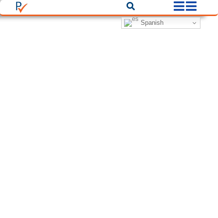
Spanish
Filters
Filters
Filtros
Ciudad
Categorías
Back
Buscar
There are no listings matching your search.
Reset Filters