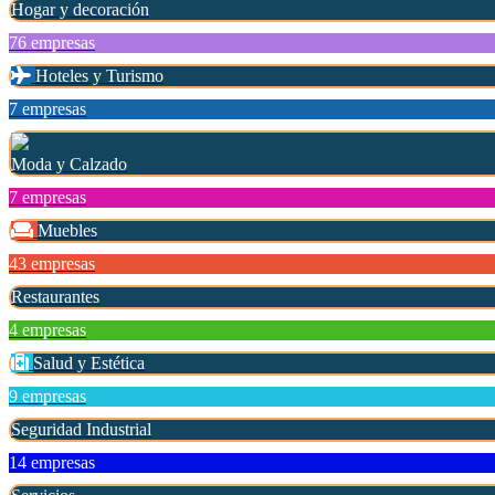
Hogar y decoración
76 empresas
Hoteles y Turismo
7 empresas
Moda y Calzado
7 empresas
Muebles
43 empresas
Restaurantes
4 empresas
Salud y Estética
9 empresas
Seguridad Industrial
14 empresas