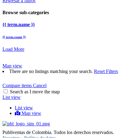
Regresar a filtros
Browse sub-categories
{{ term.name }}
{{ term.count }}
Load More
Map view
There are no listings matching your search.
Reset Filters
Compare items
Cancel
Search as I move the map
List view
List view
Map view
Publiventas de Colombia. Todos los derechos reservados.
Nosotros
·
Política de datos