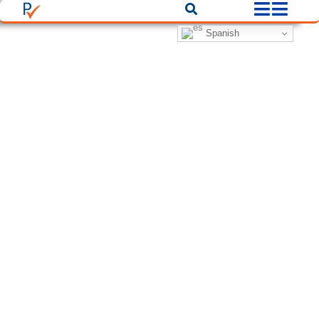
Spanish
Filters
Filters
Filtros
Ciudad
Categorías
Back
Buscar
There are no listings matching your search.
Reset Filters