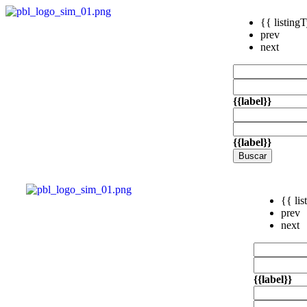
{{ listing
prev
next
{{label}}
{{label}}
Buscar
{{ li
prev
next
{{label}}