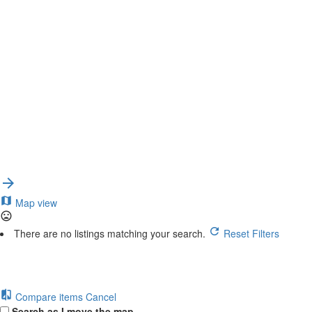
{{label}}
{{locationDetails}}
Regresar a filtros
Browse sub-categories
{{ term.name }}
{{ term.count }}
Load More
Map view
There are no listings matching your search.
Reset Filters
Compare items
Cancel
Search as I move the map