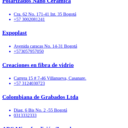
Polarizados Nano Ceramica
Cra. 62 No. 171-41 Int. 35 Bogotá
+57 3002081241
Expoplast
Avenida caracas No. 14-31 Bogotá
+573057957050
Creaciones en fibra de vidrio
Carrera 15 # 7-46 Villanueva, Casanare.
+57 3124030723
Colombiana de Grabados Ltda
Diag. 6 Bis No. 2 -55 Bogotá
0313332333