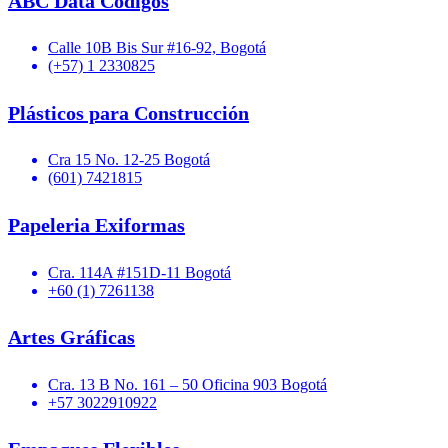
ABC Data Codigos
Calle 10B Bis Sur #16-92, Bogotá
(+57) 1 2330825
Plásticos para Construcción
Cra 15 No. 12-25 Bogotá
(601) 7421815
Papeleria Exiformas
Cra. 114A #151D-11 Bogotá
+60 (1) 7261138
Artes Gráficas
Cra. 13 B No. 161 – 50 Oficina 903 Bogotá
+57 3022910922