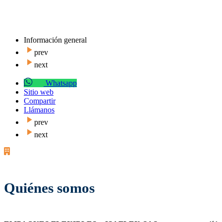
Información general
prev
next
Whatsapp
Sitio web
Compartir
Llámanos
prev
next
Quiénes somos