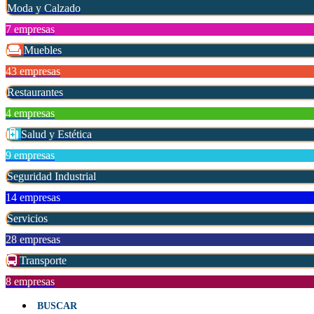
Moda y Calzado
7 empresas
Muebles
43 empresas
Restaurantes
4 empresas
Salud y Estética
9 empresas
Seguridad Industrial
14 empresas
Servicios
28 empresas
Transporte
8 empresas
BUSCAR