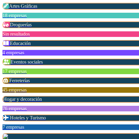
Artes Gráficas
18 empresas
Droguerías
Sin resultados
Educación
4 empresas
Eventos sociales
17 empresas
Ferreterías
45 empresas
Hogar y decoración
76 empresas
Hoteles y Turismo
7 empresas