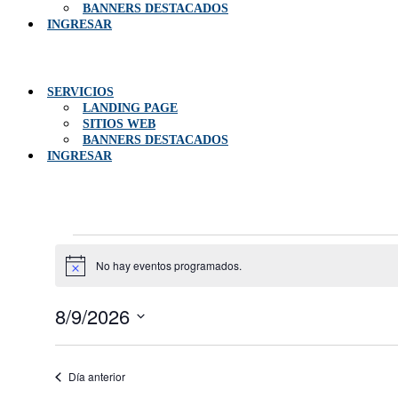
BANNERS DESTACADOS
INGRESAR
Menú
SERVICIOS
LANDING PAGE
SITIOS WEB
BANNERS DESTACADOS
INGRESAR
Eventos
No hay eventos programados.
en
Aviso
agosto
8/9/2026
9,
Selecciona
2026
la
fecha.
Día anterior