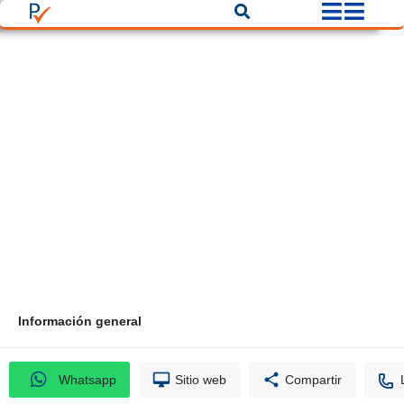
Acuaequipos Yire S.A.S.
Correo
Teléfono
acuaequipos@msn.com
+60 1 5439297
Información general
Whatsapp
Sitio web
Compartir