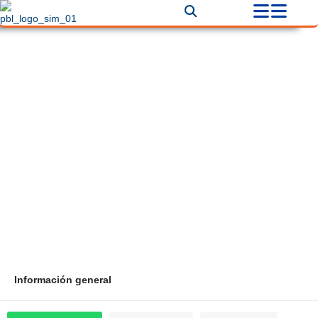
Afiliaciones a Seguridad Social
Bogotá
Correo
Teléfono
alzacipa@yahoo.es
+57 3165228521
Información general