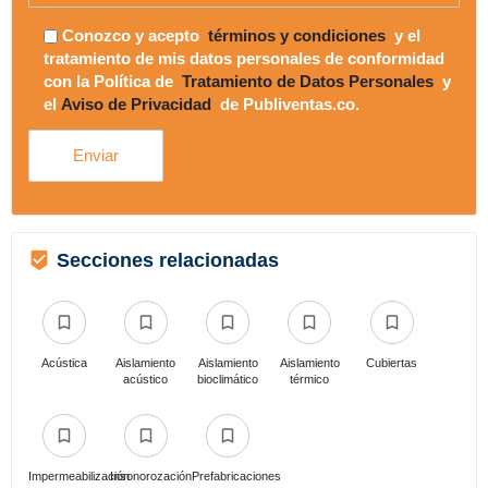
Conozco y acepto
términos y condiciones
y el
tratamiento de mis datos personales de conformidad
con la Política de
Tratamiento de Datos Personales
y
el
Aviso de Privacidad
de Publiventas.co.
Secciones relacionadas
Acústica
Aislamiento
Aislamiento
Aislamiento
Cubiertas
acústico
bioclimático
térmico
Impermeabilización
Insonorozación
Prefabricaciones