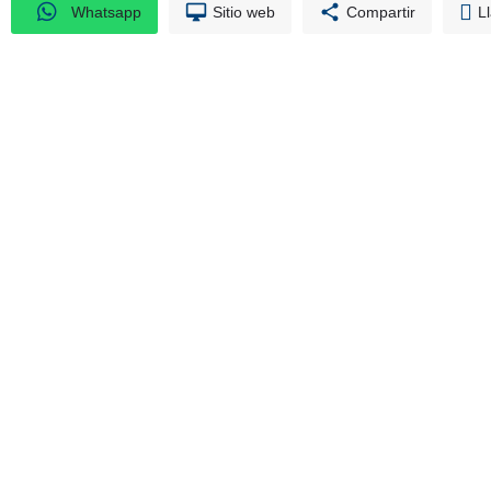
Whatsapp
Sitio web
Compartir
L