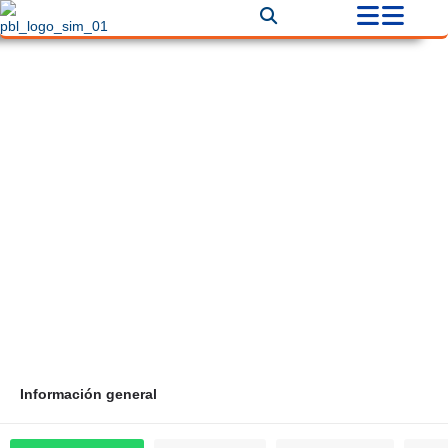
Alquiler de Andamios certificados
Bogota
Correo
Teléfono
andamiosandino@mail.com
+57 321 2307964
Información general