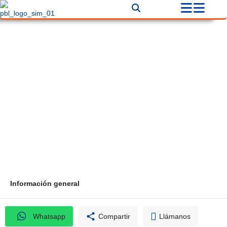
Anclajes en Bogotá
Correo
Teléfono
javiercarmonapava@yahoo.es
+573138448683
Información general
Whatsapp
Compartir
Llámanos