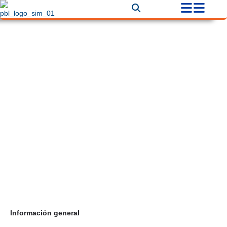
Bolsas plásticas en Bogotá
Correo
produbolsasyrollossas@hotmail.com
Teléfono
+57 3167412004
Información general