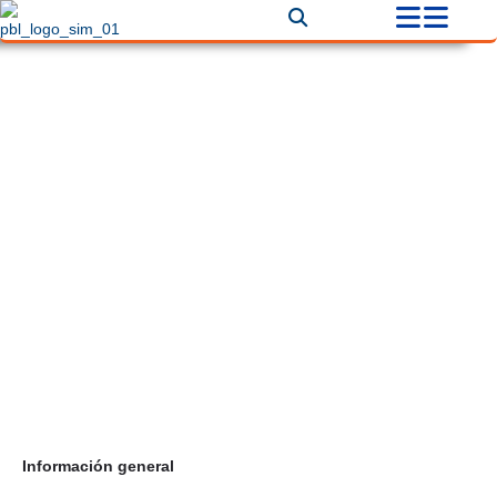
Eventos Sociales
Correo
comercialpubliventas@hotmail.com
Teléfono
+57 3022910922
Información general