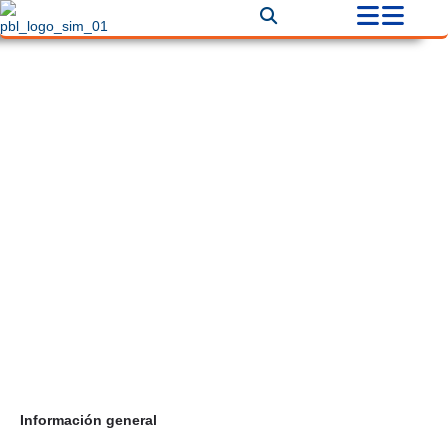
Excursiones en Miami
Correo
contacto@celebritytoursmiami.com
Teléfono
+1 3052902288
Información general