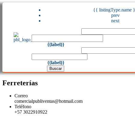
{{ listingType.name 
prev
next
{{label}}
{{label}}
Buscar
Ferreterías
Correo
comercialpubliventas@hotmail.com
Teléfono
+57 3022910922