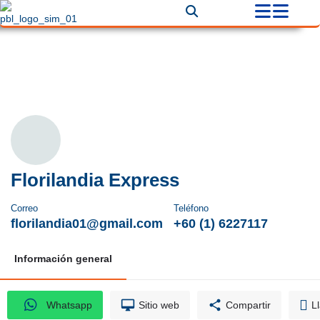
Florilandia Express
Correo
Teléfono
florilandia01@gmail.com
+60 (1) 6227117
Información general
Whatsapp
Sitio web
Compartir
L