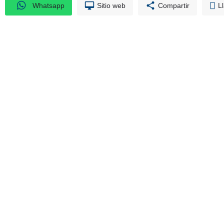
Whatsapp
Sitio web
Compartir
L