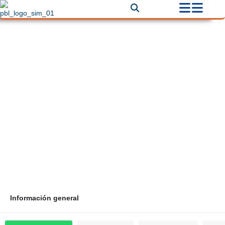
Importadora Mundial Ferretera
LTDA
Correo
Teléfono
ventas@imfl.co
+60 (1) 3601335
Información general