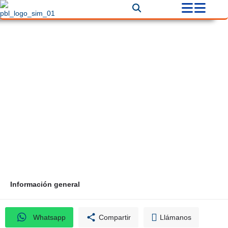
Industrias Gas-Col
Correo
Teléfono
industriasgascol@gmail.com
+60 (1) 4078985
Información general
Whatsapp
Compartir
Llámanos