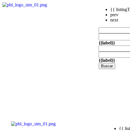
{{ listing
prev
next
{{label}}
{{label}}
Buscar
{{ li