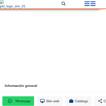
Menaje para restaurante
Correo
Teléfono
jplostiestos@gmail.com
+57 312 5695002
Información general
Whatsapp
Sitio web
Catálogo
C