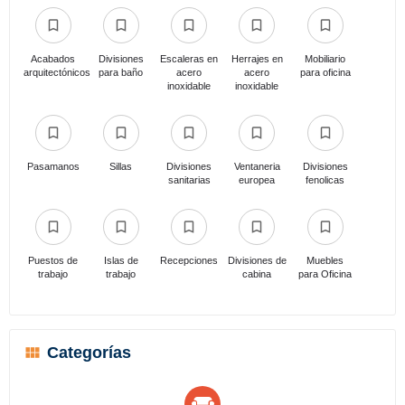
Acabados
Divisiones
Escaleras en
Herrajes en
Mobiliario
arquitectónicos
para baño
acero
acero
para oficina
inoxidable
inoxidable
Pasamanos
Sillas
Divisiones
Ventaneria
Divisiones
sanitarias
europea
fenolicas
Puestos de
Islas de
Recepciones
Divisiones de
Muebles
trabajo
trabajo
cabina
para Oficina
Categorías