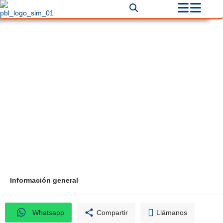
La Oficina de Hoy Ltda
Correo
Teléfono
ventas@muebleslaoficina.com
2319817
Información general
Whatsapp
Compartir
Llámanos