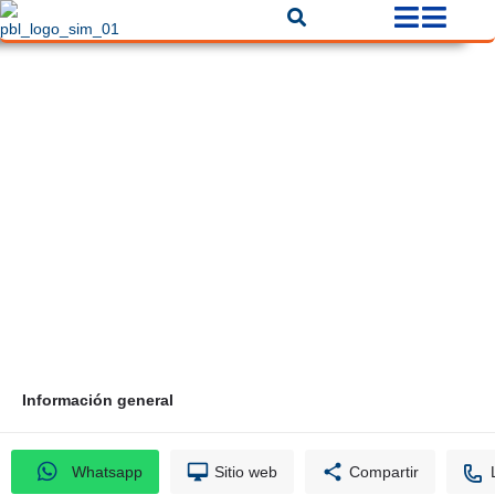
Muebles Octfer
Correo
Teléfono
ventas@mueblesoctfer.com
+57 3114897004
Información general
Whatsapp
Sitio web
Compartir