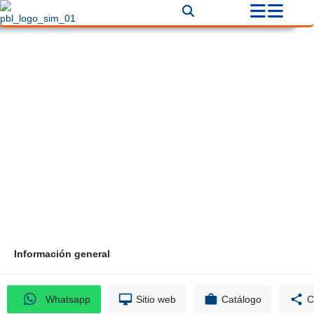
Publiventas
Correo
Teléfono
comercial@publiventas.co
3022910922
Información general
Whatsapp
Sitio web
Catálogo
C