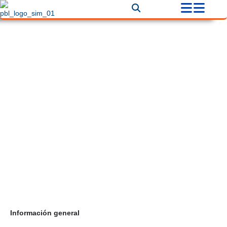
Puertas Electrónicas AC
Correo
puertaselectronicasac@hotmail.com
Teléfono
+60 (1) 6894210
Información general