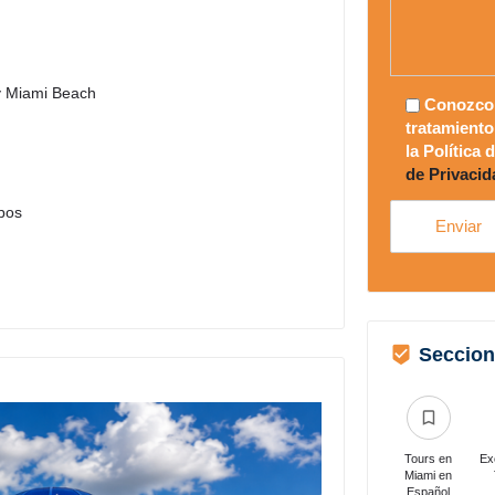
 y Miami Beach
Conozco
tratamiento
la Política
de Privacid
upos
Seccion
Tours en
Ex
Miami en
Español