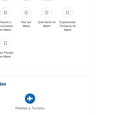
Paseos y
Tour por
Qué Hacer en
Experiencias
xcursiones
Miami
Miami
Turísticas en
en Miami
Miami
our Privado
en Miami
ías
Hoteles y Turismo