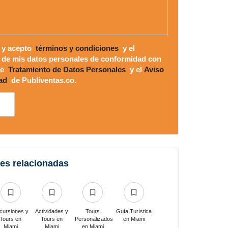
 y acepto
términos y condiciones
y el
 de mis datos personales de conformidad con
 de
Tratamiento de Datos Personales
y el
Aviso
ad
de Publiventas.co.
es relacionadas
cursiones y
Actividades y
Tours
Guía Turística
Tours en
Tours en
Personalizados
en Miami
Miami
Miami
en Miami