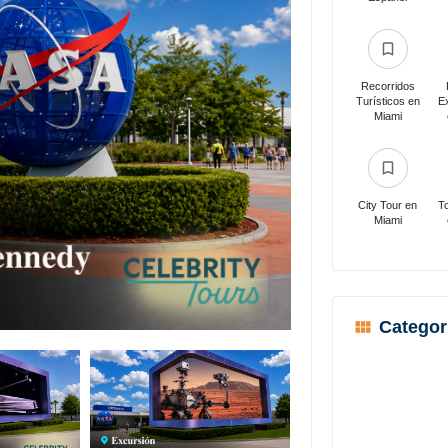
Recorridos
Turísticos en
E
Miami
City Tour en
T
Miami
Categor