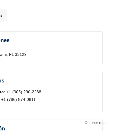
s
ones
Miami, FL 33129
os
ta:
+1 (305) 290-2288
+1 (786) 874-0811
Obtener ruta
ón