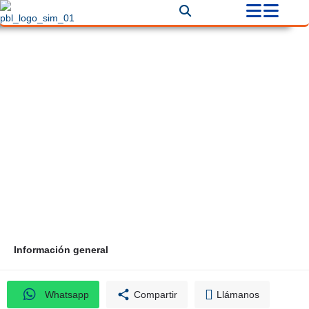
Quita Esmaltes y Pañitos
Correo
Teléfono
director@marianoandres.com
+57 3165221379
Información general
Whatsapp
Compartir
Llámanos