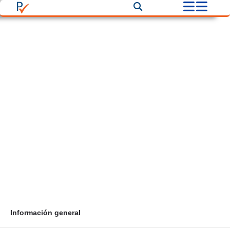
Real Cocinas
Correo
realcocinasdecoracion@gmail.com
Teléfono
+57 3157966182
Información general