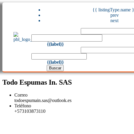
{{ listingType.name 
prev
next
{{label}}
{{label}}
Buscar
Todo Espumas In. SAS
Correo
todoespumain.sas@outlook.es
Teléfono
+573103873110