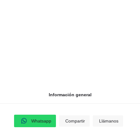
s Rionegro Bogotá
Correo
vidri
Información general
Whatsapp
Compartir
Llámanos