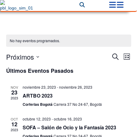
No hay eventos programados.
Próximos
Na
Naveg
Buscar
Lista
de
Selecciona
de
Últimos Eventos Pasados
la
vis
fecha.
búsqu
de
noviembre 23, 2023
-
noviembre 26, 2023
NOV
y
23
Ev
ARTBO 2023
2023
vistas
Corferias Bogotá
Carrera 37 No 24-67, Bogotá
de
octubre 12, 2023
-
octubre 16, 2023
OCT
12
Event
SOFA – Salón de Ocio y la Fantasía 2023
2023
Corferias Bogotá
Carrera 37 No 24-67, Bogotá