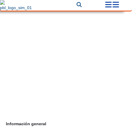
Diseño de Interiores
Correo
servicioalcliente.sunlight@gmail.com
Teléfono
+57 324 4771426
Información general