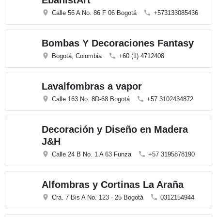
EbanistArt
Calle 56 A No. 86 F 06 Bogotá
+573133085436
Bombas Y Decoraciones Fantasy
Bogotá, Colombia
+60 (1) 4712408
Lavalfombras a vapor
Calle 163 No. 8D-68 Bogotá
+57 3102434872
Decoración y Diseño en Madera
J&H
Calle 24 B No. 1 A 63 Funza
+57 3195878190
Alfombras y Cortinas La Araña
Cra. 7 Bis A No. 123 - 25 Bogotá
0312154944